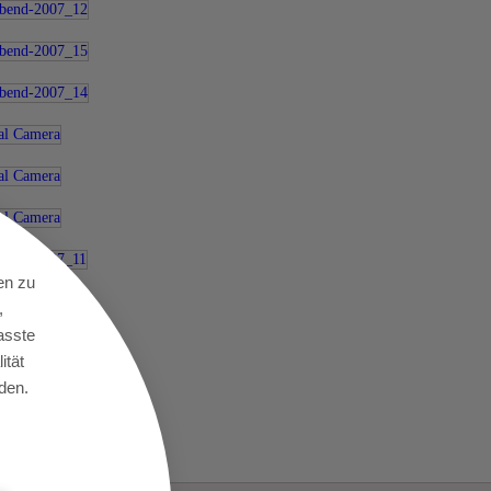
en zu
,
asste
ität
den.