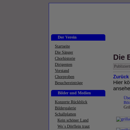
Der Verein
Startseite
Die Sänger
Die 
Chorhistorie
Dirigenten
Publiziert
Vorstand
Zurück 
Chorproben
Hier kö
Besuchereinträge
ansehe
Bilder und Medien
Übe
Konzerte Rückblick
Bil
Gril
Bildergalerie
Schallplatten
Kein schöner Land
Wo´s Dörflein traut