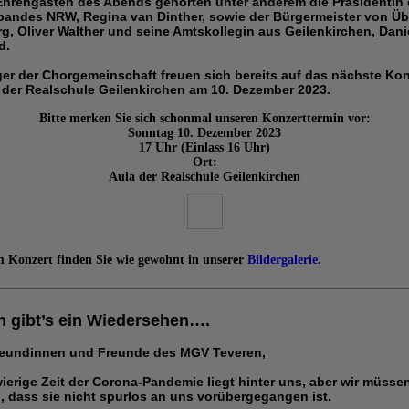
Ehrengästen des Abends gehörten unter anderem die Präsidentin
bandes NRW, Regina van Dinther, sowie der Bürgermeister von Ü
g, Oliver Walther und seine Amtskollegin aus Geilenkirchen, Dani
d.
er der Chorgemeinschaft freuen sich bereits auf das nächste Kon
 der Realschule Geilenkirchen am 10. Dezember 2023.
Bitte merken Sie sich schonmal unseren Konzerttermin vor:
Sonntag 10. Dezember 2023
17 Uhr (Einlass 16 Uhr)
Ort:
Aula der Realschule Geilenkirchen
m Konzert finden Sie wie gewohnt in unserer
Bildergalerie.
h gibt’s ein Wiedersehen….
reundinnen und Freunde des MGV Teveren,
ierige Zeit der Corona-Pandemie liegt hinter uns, aber wir müsse
 dass sie nicht spurlos an uns vorübergegangen ist.