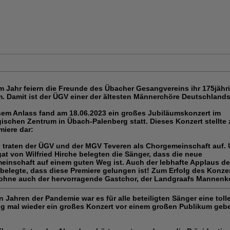
m Jahr feiern die Freunde des Übacher Gesangvereins ihr 175jähr
. Damit ist der ÜGV einer der ältesten Männerchöre Deutschlands
sem Anlass fand am 18.06.2023 ein großes Jubiläumskonzert im
schen Zentrum in Übach-Palenberg statt. Dieses Konzert stellte 
miere dar:
 traten der ÜGV und der MGV Teveren als Chorgemeinschaft auf. 
at von Wilfried Hirche belegten die Sänger, dass die neue
inschaft auf einem guten Weg ist. Auch der lebhafte Applaus de
belegte, dass diese Premiere gelungen ist! Zum Erfolg des Konzer
ohne auch der hervorragende Gastchor, der Landgraafs Mannenko
 Jahren der Pandemie war es für alle beteiligten Sänger eine toll
ng mal wieder ein großes Konzert vor einem großen Publikum geb