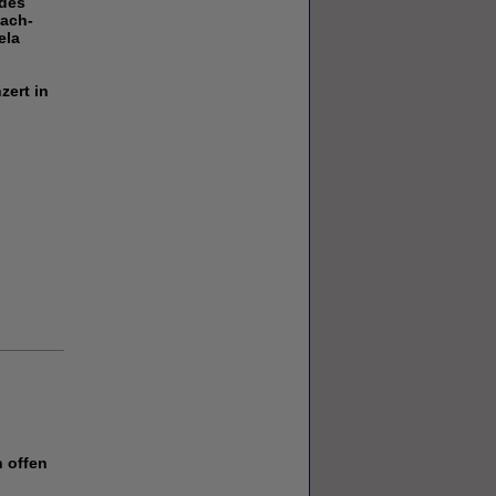
 des
bach-
ela
zert in
n offen