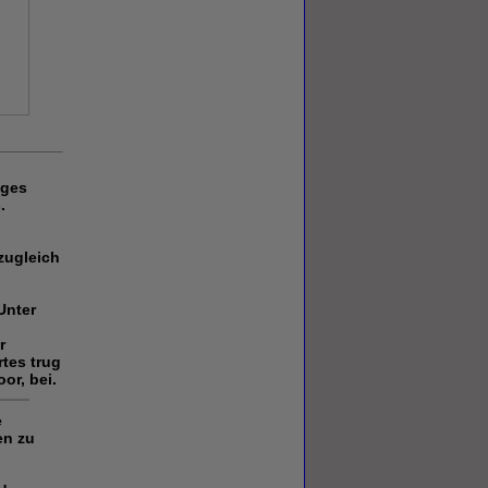
iges
.
zugleich
Unter
r
tes trug
or, bei.
e
en zu