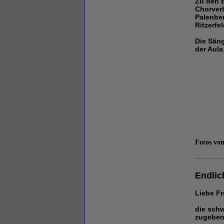
Zu den 
Chorver
Palenber
Ritzerfel
Die Säng
der Aula
Fotos vo
Endlic
Liebe F
die schw
zugeben,