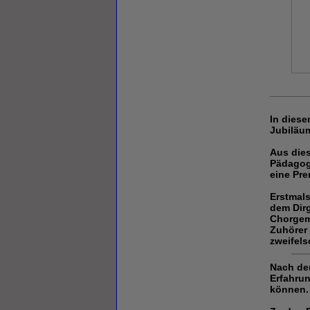
In diese
Jubiläum
Aus die
Pädagogi
eine Pre
Erstmals
dem Dirg
Chorgeme
Zuhörer 
zweifels
Nach den
Erfahru
können.